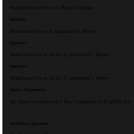
Strada Poarta Schei nr. 13, Brașov, România
Quiboo#2
Strada Ioan Ursu nr. 6, apartament 55, Brașov
Quiboo#3
Strada Ioan Ursu nr. 14, Sc. B, apartament 7, Brașov
Quiboo#4
Strada Ioan Ursu nr. 14, Sc. B, apartament 5, Brașov
Quiboo #Cosmopolit
Str. Traian Grozăvescu nr. 7 Bloc Cosmopolit, Sc.B ap.605, et.6
StylishCozy Apartment