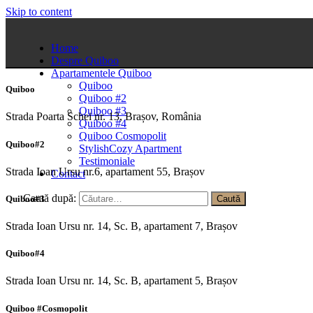
Skip to content
Home
Despre Quiboo
Apartamentele Quiboo
Quiboo
Quiboo
Quiboo #2
Quiboo #3
Strada Poarta Schei nr. 13, Brașov, România
Quiboo #4
Quiboo Cosmopolit
Quiboo#2
StylishCozy Apartment
Testimoniale
Strada Ioan Ursu nr.6, apartament 55, Brașov
Contact
Caută după:
Quiboo#3
Strada Ioan Ursu nr. 14, Sc. B, apartament 7, Brașov
Quiboo#4
Strada Ioan Ursu nr. 14, Sc. B, apartament 5, Brașov
Quiboo #Cosmopolit