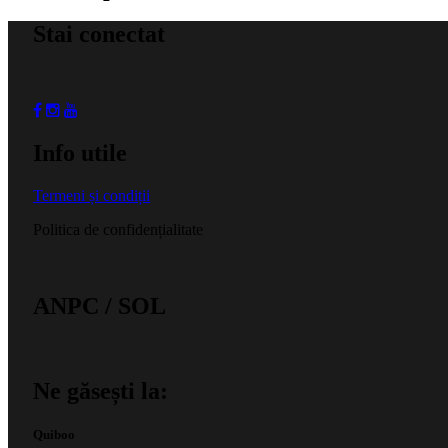
Stai conectat
Info utile
Termeni și condiții
Politica de confidențialitate
ANPC / SOL
Ne găsești la:
Quiboo