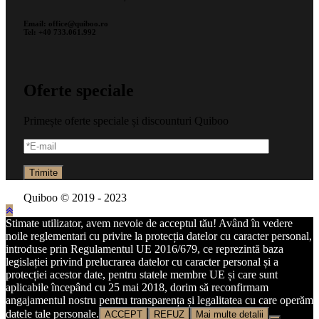
Email: office@quiboo.ro
Tel: +40 733.061.992
Oferte speciale
Primește oferte speciale și discounturi Quiboo
Quiboo © 2019 - 2023
Stimate utilizator, avem nevoie de acceptul tău! Având în vedere
noile reglementari cu privire la protecția datelor cu caracter personal,
introduse prin Regulamentul UE 2016/679, ce reprezintă baza
legislației privind prelucrarea datelor cu caracter personal și a
protecției acestor date, pentru statele membre UE și care sunt
aplicabile începând cu 25 mai 2018, dorim să reconfirmam
angajamentul nostru pentru transparența și legalitatea cu care operăm
datele tale personale.
ACCEPT
REFUZ
Mai multe detalii