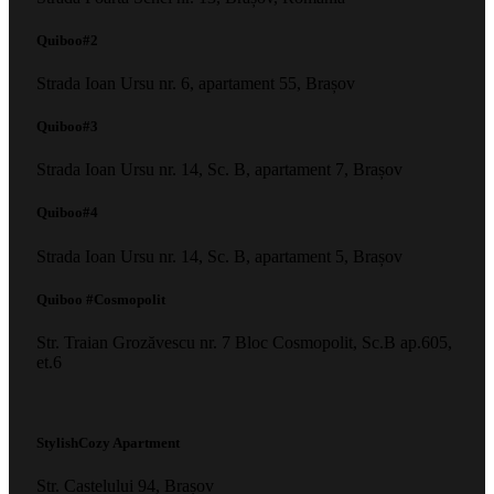
Quiboo#2
Strada Ioan Ursu nr. 6, apartament 55, Brașov
Quiboo#3
Strada Ioan Ursu nr. 14, Sc. B, apartament 7, Brașov
Quiboo#4
Strada Ioan Ursu nr. 14, Sc. B, apartament 5, Brașov
Quiboo #Cosmopolit
Str. Traian Grozăvescu nr. 7 Bloc Cosmopolit, Sc.B ap.605,
et.6
StylishCozy Apartment
Str.
Castelului 94
,
Brașov