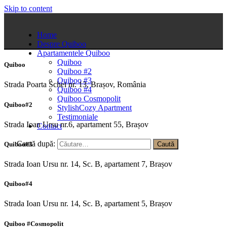
Skip to content
Home
Despre Quiboo
Apartamentele Quiboo
Quiboo
Quiboo
Quiboo #2
Quiboo #3
Strada Poarta Schei nr. 13, Brașov, România
Quiboo #4
Quiboo Cosmopolit
Quiboo#2
StylishCozy Apartment
Testimoniale
Strada Ioan Ursu nr.6, apartament 55, Brașov
Contact
Caută după:
Quiboo#3
Strada Ioan Ursu nr. 14, Sc. B, apartament 7, Brașov
Quiboo#4
Strada Ioan Ursu nr. 14, Sc. B, apartament 5, Brașov
Quiboo #Cosmopolit