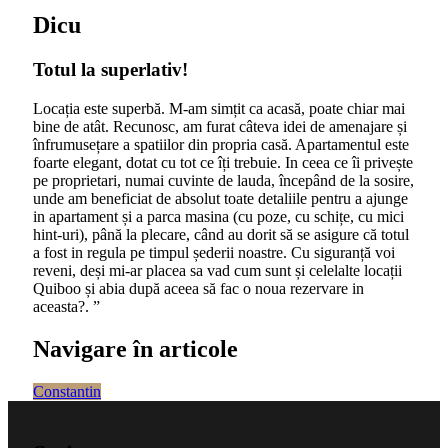
Dicu
Totul la superlativ!
Locația este superbă. M-am simțit ca acasă, poate chiar mai
bine de atât. Recunosc, am furat câteva idei de amenajare și
înfrumusețare a spatiilor din propria casă. Apartamentul este
foarte elegant, dotat cu tot ce îți trebuie. In ceea ce îi privește
pe proprietari, numai cuvinte de lauda, începând de la sosire,
unde am beneficiat de absolut toate detaliile pentru a ajunge
in apartament și a parca masina (cu poze, cu schițe, cu mici
hint-uri), până la plecare, când au dorit să se asigure că totul
a fost in regula pe timpul șederii noastre. Cu siguranță voi
reveni, deși mi-ar placea sa vad cum sunt și celelalte locații
Quiboo și abia după aceea să fac o noua rezervare in
aceasta?. ”
Navigare în articole
Constantin