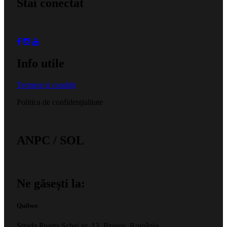
Stai conectat
Info utile
Termeni și condiții
Politica de confidențialitate
ANPC / SOL
Ne găsești la:
Quiboo
Strada Poarta Schei nr. 13, Brașov, România